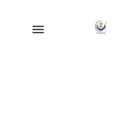
onesimeong05@gmail.com
Voter dans le respect,
dialoguer sans
violence : vers une
citoyenneté