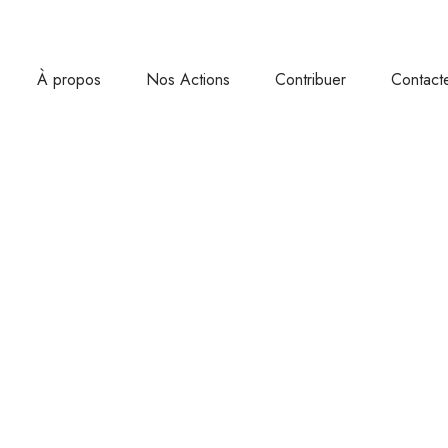
Vendredi
Oasis Naturel pour l’Émergence de la S
À propos
Nos Actions
Contribuer
Contact
s sociaux économiques 
a commune de Kétou