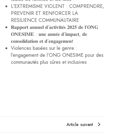
L’EXTREMISME VIOLENT : COMPRENDRE,
PREVENIR ET RENFORCER LA
RESILIENCE COMMUNAUTAIRE
𝐑𝐚𝐩𝐩𝐨𝐫𝐭 𝐚𝐧𝐧𝐮𝐞𝐥 𝐝’𝐚𝐜𝐭𝐢𝐯𝐢𝐭𝐞́𝐬 𝟐𝟎𝟐𝟓 𝐝𝐞 𝐥’𝐎𝐍𝐆
𝐎𝐍𝐄𝐒𝐈𝐌𝐄 : 𝐮𝐧𝐞 𝐚𝐧𝐧𝐞́𝐞 𝐝’𝐢𝐦𝐩𝐚𝐜𝐭, 𝐝𝐞
𝐜𝐨𝐧𝐬𝐨𝐥𝐢𝐝𝐚𝐭𝐢𝐨𝐧 𝐞𝐭 𝐝’𝐞𝐧𝐠𝐚𝐠𝐞𝐦𝐞𝐧t
Violences basées sur le genre :
l’engagement de l’ONG ONESIME pour des
communautés plus sûres et inclusives
Article suivant