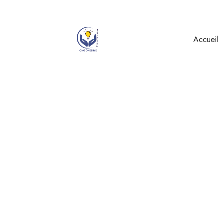
onesimeong05@gmail.com
08h - 19h Lundi au 
Accueil
Promotion des droit
dans l