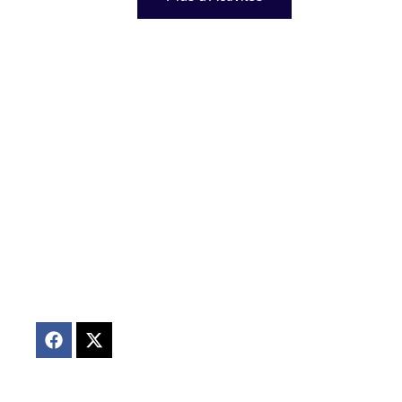
À PROPOS
Nous sommes une organisation engagée pour un monde
plus juste, œuvrant à la promotion des droits humains,
de la démocratie et de l’inclusion sociale.