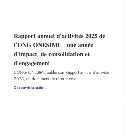
𝐑𝐚𝐩𝐩𝐨𝐫𝐭 𝐚𝐧𝐧𝐮𝐞𝐥 𝐝’𝐚𝐜𝐭𝐢𝐯𝐢𝐭𝐞́𝐬 𝟐𝟎𝟐𝟓 𝐝𝐞
𝐥’𝐎𝐍𝐆 𝐎𝐍𝐄𝐒𝐈𝐌𝐄 : 𝐮𝐧𝐞 𝐚𝐧𝐧𝐞́𝐞
𝐝’𝐢𝐦𝐩𝐚𝐜𝐭, 𝐝𝐞 𝐜𝐨𝐧𝐬𝐨𝐥𝐢𝐝𝐚𝐭𝐢𝐨𝐧 𝐞𝐭
𝐝’𝐞𝐧𝐠𝐚𝐠𝐞𝐦𝐞𝐧t
L’ONG ONESIME publie son Rapport annuel d’activités
2025, un document de référence qui...
Découvrir la suite ...