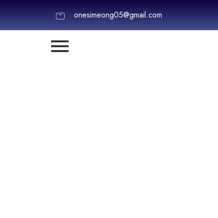
onesimeong05@gmail.com
Nos Actions